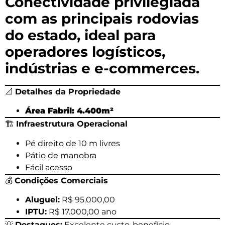
Conectividade privilegiada
com as principais rodovias
do estado, ideal para
operadores logísticos,
indústrias e e-commerces.
📐
Detalhes da Propriedade
Área Fabril: 4.400m²
🏗️
Infraestrutura Operacional
Pé direito de 10 m livres
Pátio de manobra
Fácil acesso
💰
Condições Comerciais
Aluguel:
R$ 95.000,00
IPTU:
R$ 17.000,00 ano
💡
Destaques:
Excelente custo-benefício