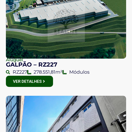
Aluguel
GALPÃO – RZ227
RZ227
278.551,81m²
Módulos
VER DETALHES