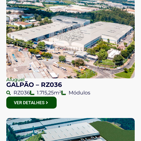
Aluguel
GALPÃO – RZ036
RZ036
1.715,25m²
Módulos
VER DETALHES