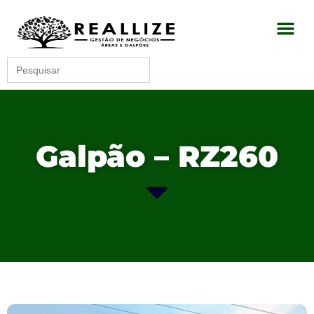
Search
for:
Galpão – RZ260