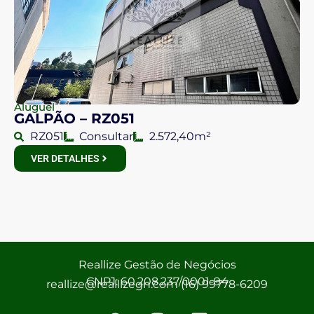
Aluguel
GALPÃO – RZ051
RZ051
Consultar
2.572,40m²
VER DETALHES
Reallize Gestão de Negócios
CNPJ: 60.208.237/0001-94
reallize@reallizegn.com (16) 99778-6209