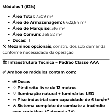
Módulos 1 (62%)
Área Total:
7.309 m²
Área de Armazenagem:
6.622,84 m²
Área de Marquise:
316 m²
Área Comum:
369,52 m²
Docas:
11
🛠️
Mezaninos opcionais
, construídos sob demanda,
conforme necessidade da operação.
🏗
️ Infraestrutura Técnica – Padrão Classe AAA
✅
Ambos os módulos contam com:
🚛
Docas
📏
Pé-direito livre de 12 metros
💡
Iluminação natural + luminárias LED
🧱
Piso industrial com capacidade de 6 ton/m²
🔥
Sistema completo de combate a incêndio
com sprinklers (Categoria J4)