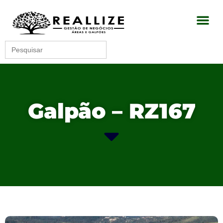
Search
for:
Galpão – RZ167