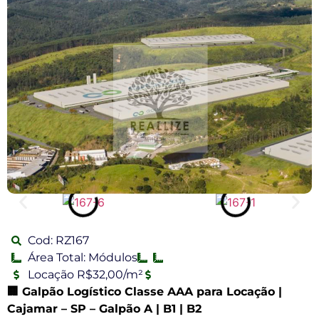
Cod: RZ167
Área Total: Módulos
Locação R$32,00/m²
🏢
Galpão Logístico Classe AAA para Locação |
Cajamar
– SP – Galpão A | B1 | B2