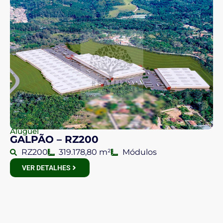
Aluguel
GALPÃO – RZ200
RZ200
319.178,80 m²
Módulos
VER DETALHES