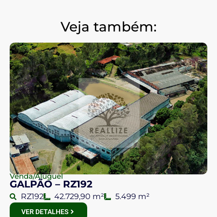
Veja também:
Venda/Aluguel
GALPÃO – RZ192
RZ192
42.729,90 m²
5.499 m²
VER DETALHES