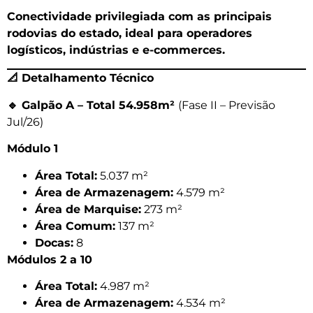
Conectividade privilegiada com as principais
rodovias do estado, ideal para operadores
logísticos, indústrias e e-commerces.
📐
Detalhamento Técnico
🔹
Galpão A – Total 54.958m²
(Fase II – Previsão
Jul/26)
Módulo 1
Área Total:
5.037 m²
Área de Armazenagem:
4.579 m²
Área de Marquise:
273 m²
Área Comum:
137 m²
Docas:
8
Módulos 2 a 10
Área Total:
4.987 m²
Área de Armazenagem:
4.534 m²