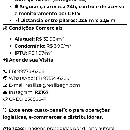
🛡️
Segurança armada 24h, controle de acesso
e monitoramento por CFTV
📐
Distância entre pilares: 22,5 m x 22,5 m
💰
Condições Comerciais
Aluguel:
R$ 32,00/m²
Condomínio:
R$ 3,96/m²
IPTU:
R$ 1,07/m²
📲
Agende sua Visita
📞 (16) 99778-6209
💬 WhatsApp: (11) 97134-6209
📧 E-mail: reallize@reallizegn.com
📸 Instagram:
RZ167
📋 CRECI 256566-F
💡
Excelente custo-benefício para operações
logísticas, e-commerces e distribuidores.
Atenção
: Imagens protegidas por direito autoral.