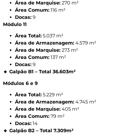
Área de Marquise:
270 m²
Área Comum:
116 m²
Docas:
9
Módulo 11
Área Total:
5.037 m²
Área de Armazenagem:
4.579 m²
Área de Marquise:
273 m²
Área Comum:
137 m²
Docas:
9
🔹
Galpão B1 – Total 36.603m²
Módulos 6 e 9
Área Total:
5.229 m²
Área de Armazenagem:
4.745 m²
Área de Marquise:
405 m²
Área Comum:
79 m²
Docas:
14
🔹
Galpão B2 – Total 7.309m²