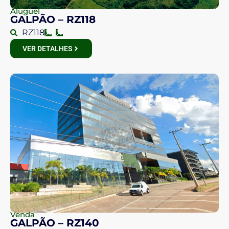
Aluguel
GALPÃO – RZ118
RZ118
VER DETALHES
Venda
GALPÃO – RZ140