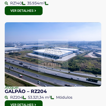
RZ140
35.934m²
VER DETALHES
Aluguel
GALPÃO – RZ204
RZ204
53.321,34 m²
Módulos
VER DETALHES