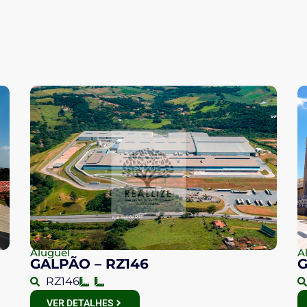
Aluguel
A
GALPÃO – RZ146
G
RZ146
VER DETALHES