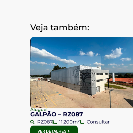
Veja também:
Aluguel
GALPÃO – RZ087
RZ087
11.200m²
Consultar
VER DETALHES