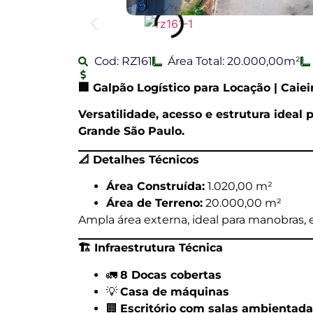
Cod: RZ161
Área Total: 20.000,00m²
🏢
Galpão Logístico para Locação | Caiei
Versatilidade, acesso e estrutura ideal
Grande São Paulo.
📐
Detalhes Técnicos
Área Construída:
1.020,00 m²
Área de Terreno:
20.000,00 m²
Ampla área externa, ideal para manobras,
🏗
️ Infraestrutura Técnica
🚛
8 Docas cobertas
💡
Casa de máquinas
🏢
Escritório com salas ambientad