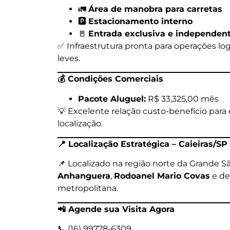
🚛
Área de manobra para carretas
🅿️
Estacionamento interno
🚪
Entrada exclusiva e independen
✅ Infraestrutura pronta para operações logí
leves.
💰
Condições Comerciais
Pacote Aluguel:
R$ 33,325,00 mês
💡 Excelente relação custo-benefício par
localização.
📍
Localização Estratégica – Caieiras/SP
📌 Localizado na região norte da Grande Sã
Anhanguera
,
Rodoanel Mario Covas
e de
metropolitana.
📲
Agende sua Visita Agora
📞 (16) 99778-6309