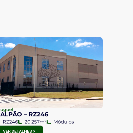
luguel
ALPÃO – RZ246
RZ246
20.257m²
Módulos
VER DETALHES