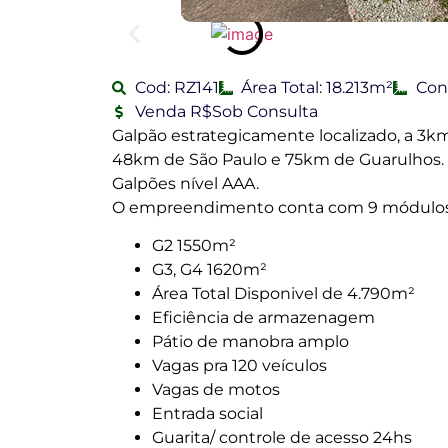
Cod: RZ141
Área Total: 18.213m²
Con
Venda R$Sob Consulta
Galpão estrategicamente localizado, a 3
48km de São Paulo e 75km de Guarulhos. 
Galpões nível AAA.
O empreendimento conta com 9 módulos 
G2 1550m²
G3, G4 1620m²
Área Total Disponivel de 4.790m²
Eficiência de armazenagem
Pátio de manobra amplo
Vagas pra 120 veículos
Vagas de motos
Entrada social
Guarita/ controle de acesso 24hs