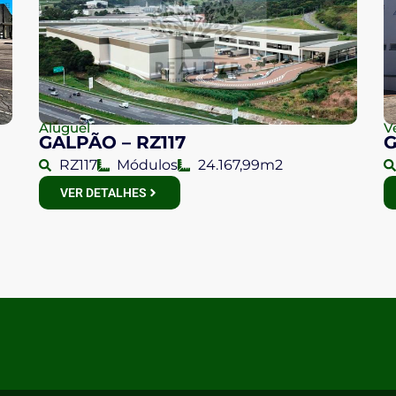
Aluguel
V
GALPÃO – RZ117
G
RZ117
Módulos
24.167,99m2
VER DETALHES