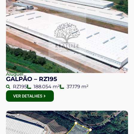
Aluguel
GALPÃO – RZ195
RZ195
188.054 m²
37.179 m²
VER DETALHES