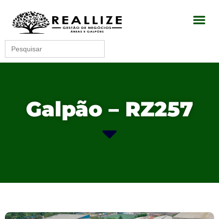
Search
for:
Galpão – RZ257