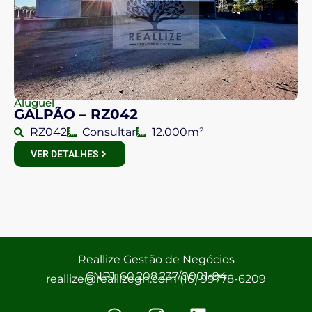
Aluguel
GALPÃO – RZ042
RZ042
Consultar
12.000m²
VER DETALHES
Reallize Gestão de Negócios
CNPJ: 60.208.237/0001-94
reallize@reallizegn.com (16) 99778-6209