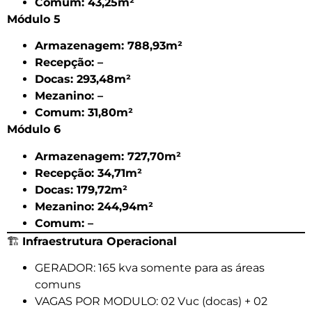
Comum: 43,25m²
Módulo 5
Armazenagem: 788,93m²
Recepção: –
Docas: 293,48m²
Mezanino: –
Comum: 31,80m²
Módulo 6
Armazenagem: 727,70m²
Recepção: 34,71m²
Docas: 179,72m²
Mezanino: 244,94m²
Comum: –
🏗️
Infraestrutura Operacional
GERADOR: 165 kva somente para as áreas
comuns
VAGAS POR MODULO: 02 Vuc (docas) + 02