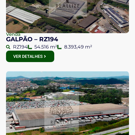
Venda
GALPÃO – RZ194
RZ194
54.516 m²
8.393,49 m²
VER DETALHES