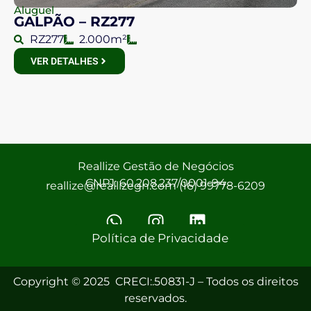
Aluguel
GALPÃO – RZ277
RZ277
2.000m²
VER DETALHES
Reallize Gestão de Negócios
CNPJ: 60.208.237/0001-94
reallize@reallizegn.com (16) 99778-6209
Política de Privacidade
Copyright © 2025 CRECI:.50831-J – Todos os direitos
reservados.