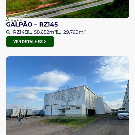
Aluguel
GALPÃO – RZ145
RZ145
58.652m²
29.769m²
VER DETALHES