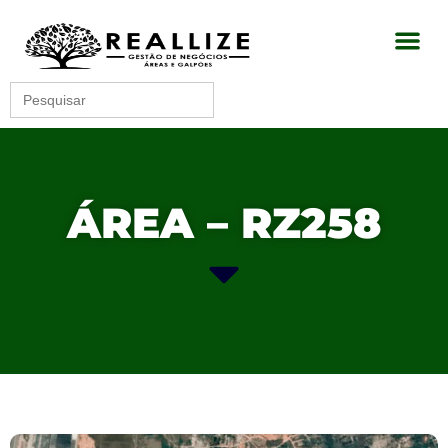
Search
for:
ÁREA – RZ258