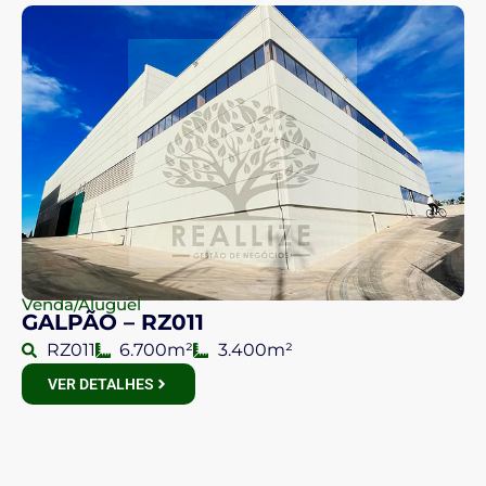
Venda/Aluguel
GALPÃO – RZ011
RZ011
6.700m²
3.400m²
VER DETALHES