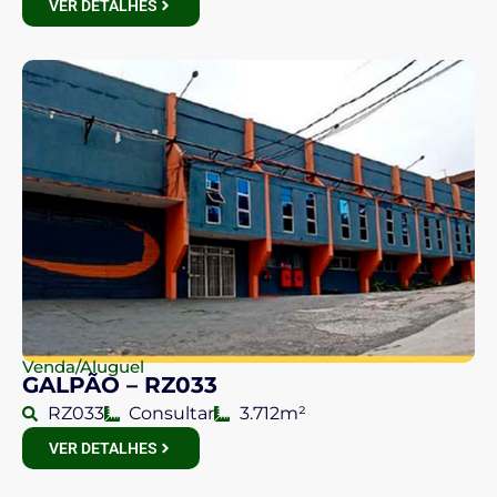
VER DETALHES
Venda/Aluguel
GALPÃO – RZ033
RZ033
Consultar
3.712m²
VER DETALHES