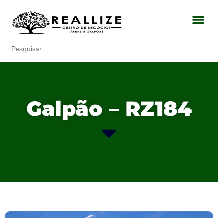
Search
for:
Galpão – RZ184