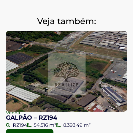
Veja também:
Venda
GALPÃO – RZ194
RZ194
54.516 m²
8.393,49 m²