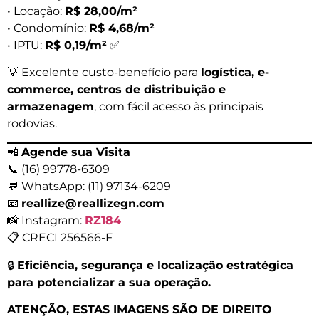
• Locação:
R$ 28,00/m²
• Condomínio:
R$ 4,68/m²
• IPTU:
R$ 0,19/m²
✅
💡 Excelente custo-benefício para
logística, e-
commerce, centros de distribuição e
armazenagem
, com fácil acesso às principais
rodovias.
📲
Agende sua Visita
📞 (16) 99778-6309
💬 WhatsApp: (11) 97134-6209
📧
reallize@reallizegn.com
📸 Instagram:
RZ184
📋 CRECI 256566-F
🔒
Eficiência, segurança e localização estratégica
para potencializar a sua operação.
ATENÇÃO, ESTAS IMAGENS SÃO DE DIREITO