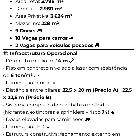
Área Total:
3.798 m²
Depósito:
2.960 m²
Área Privativa:
3.624 m²
Mezanino:
228 m²
9 Docas
🚛
18 Vagas para carros
🚙
2 Vagas para veículos pesados
🚚
🏗️
Infraestrutura Operacional
• Pé-direito médio de
14 m
📏
• Piso em concreto nivelado a laser com resistência
de
6 ton/m²
🧱
• Iluminação zenital ☀️
• Distância entre pilares:
22,5 x 20 m (Prédio A)
|
22,5
x 22,5 m (Prédio B)
• Sistema completo de combate a incêndio
(hidrantes, extintores e sprinklers – risco J4) 🔥
• Docas elevadas para caminhões 🚛
• Iluminação LED 💡
• Estrutura construtiva: fechamento externo em