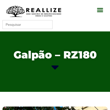
Search
for:
Galpão – RZ180