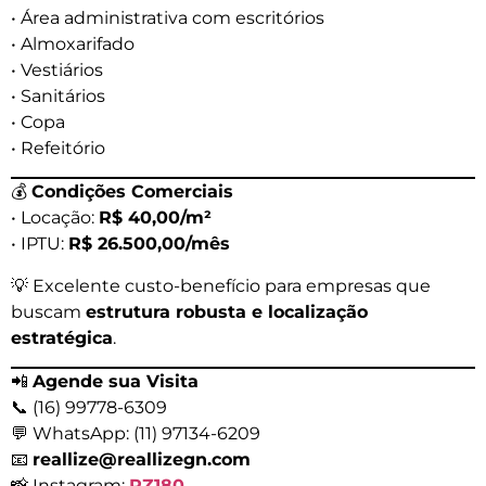
• Área administrativa com escritórios
• Almoxarifado
• Vestiários
• Sanitários
• Copa
• Refeitório
💰
Condições Comerciais
• Locação:
R$ 40,00/m²
• IPTU:
R$ 26.500,00/mês
💡 Excelente custo-benefício para empresas que
buscam
estrutura robusta e localização
estratégica
.
📲
Agende sua Visita
📞 (16) 99778-6309
💬 WhatsApp: (11) 97134-6209
📧
reallize@reallizegn.com
📸 Instagram:
RZ180