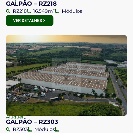
GALPÃO – RZ218
RZ218
16.549m²
Módulos
VER DETALHES
Aluguel
GALPÃO – RZ303
RZ303
Módulos