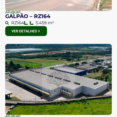
Aluguel
GALPÃO – RZ164
RZ164
5.459 m²
VER DETALHES
Aluguel