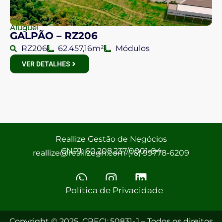
Aluguel
GALPÃO – RZ206
RZ206
62.457,16m²
Módulos
VER DETALHES
Reallize Gestão de Negócios
CNPJ: 60.208.237/0001-94
reallize@reallizegn.com (16) 99778-6209
Política de Privacidade
Copyright © 2025 CRECI:.50831-J – Todos os direitos