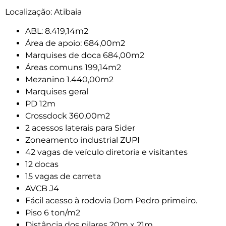
Localização: Atibaia
ABL: 8.419,14m2
Área de apoio: 684,00m2
Marquises de doca 684,00m2
Áreas comuns 199,14m2
Mezanino 1.440,00m2
Marquises geral
PD 12m
Crossdock 360,00m2
2 acessos laterais para Sider
Zoneamento industrial ZUPI
42 vagas de veículo diretoria e visitantes
12 docas
15 vagas de carreta
AVCB J4
Fácil acesso à rodovia Dom Pedro primeiro.
Piso 6 ton/m2
Distância dos pilares 20m x 21m