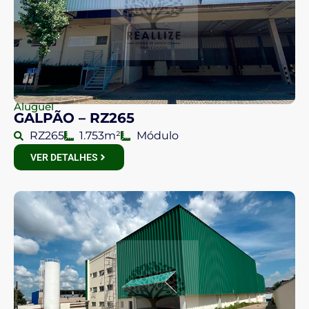
Aluguel
GALPÃO – RZ265
RZ265
1.753m²
Módulo
VER DETALHES