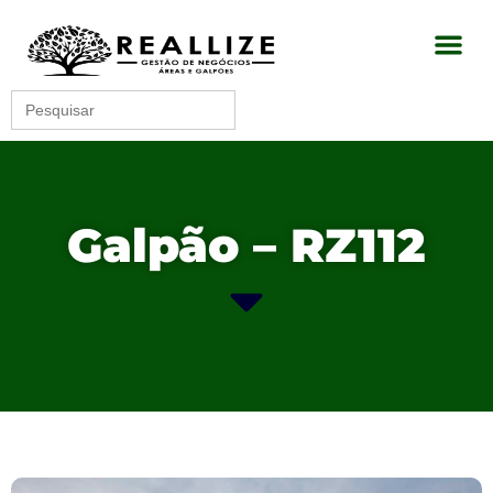
Search
for:
Galpão – RZ112