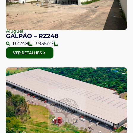
Aluguel
GALPÃO – RZ248
RZ248
3.935m²
VER DETALHES