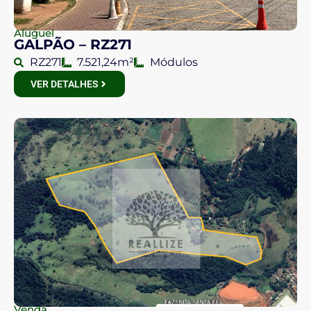
Aluguel
GALPÃO – RZ271
RZ271
7.521,24m²
Módulos
VER DETALHES
Venda