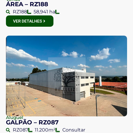
ÁREA – RZ188
RZ188
58,941 ha
VER DETALHES
Aluguel
GALPÃO – RZ087
RZ087
11.200m²
Consultar