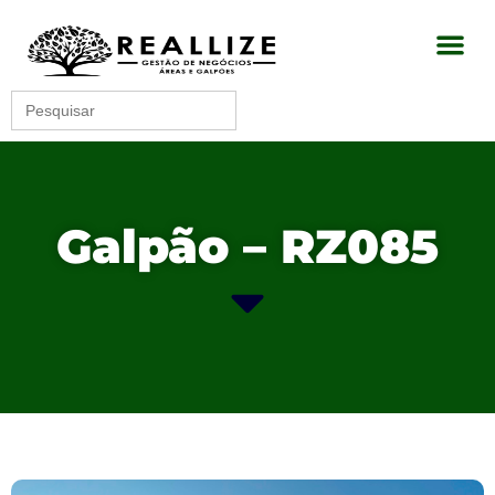
Search
for:
Galpão – RZ085