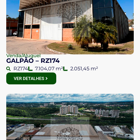
Venda/Aluguel
GALPÃO – RZ174
RZ174
7.104,07 m²
2.051,45 m²
VER DETALHES