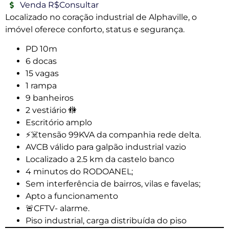
Venda R$Consultar
Localizado no coração industrial de Alphaville, o
imóvel oferece conforto, status e segurança.
PD 10m
6 docas
15 vagas
1 rampa
9 banheiros
2 vestiário 🚻
Escritório amplo
⚡️☠️tensão 99KVA da companhia rede delta.
AVCB válido para galpão industrial vazio
Localizado a 2.5 km da castelo banco
4 minutos do RODOANEL;
Sem interferência de bairros, vilas e favelas;
Apto a funcionamento
🚨CFTV- alarme.
Piso industrial, carga distribuída do piso