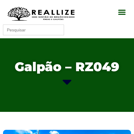
Search
for:
Galpão – RZ049