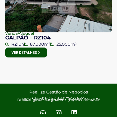
Venda/Aluguel
GALPÃO – RZ104
RZ104
87.000m²
25.000m²
VER DETALHES
Reallize Gestão de Negócios
CNPJ: 60.208.237/0001-94
reallize@reallizegn.com (16) 99778-6209