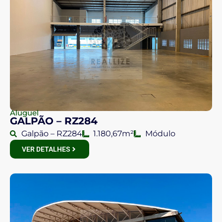
Aluguel
GALPÃO – RZ284
Galpão – RZ284
1.180,67m²
Módulo
VER DETALHES