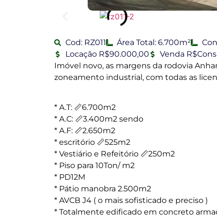
Cod: RZ011
Área Total: 6.700m²
Con
Locação R$90.000,00
Venda R$Consu
Imóvel novo, as margens da rodovia Anha
zoneamento industrial, com todas as licenç
* A.T: 📏6.700m2
* A.C: 📏3.400m2 sendo
* A.F: 📏2.650m2
* escritório 📏525m2
* Vestiário e Refeitório 📏250m2
* Piso para 10Ton/ m2
* PD12M
* Pátio manobra 2.500m2
* AVCB J4 ( o mais sofisticado e preciso )
* Totalmente edificado em concreto arma