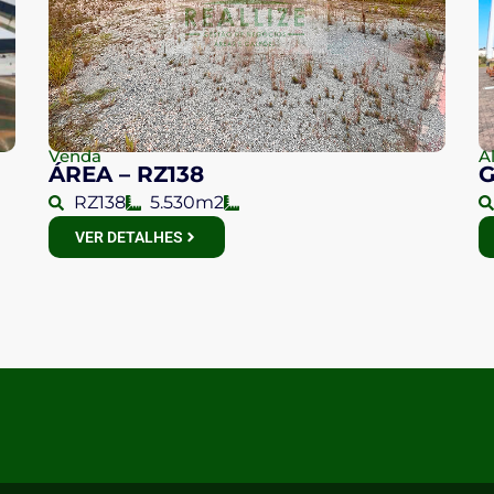
Venda
A
ÁREA – RZ138
G
RZ138
5.530m2
VER DETALHES