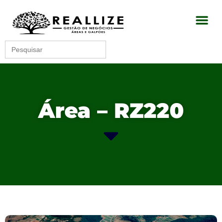
Search
for:
Área – RZ220