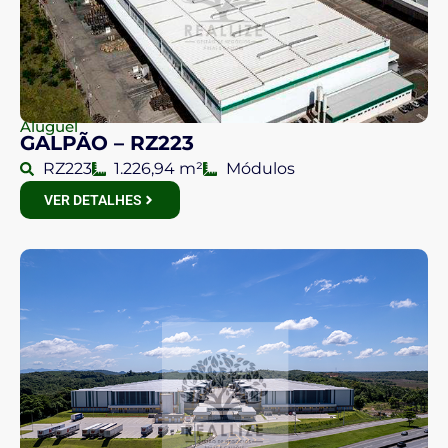
Aluguel
GALPÃO – RZ223
RZ223
1.226,94 m²
Módulos
VER DETALHES