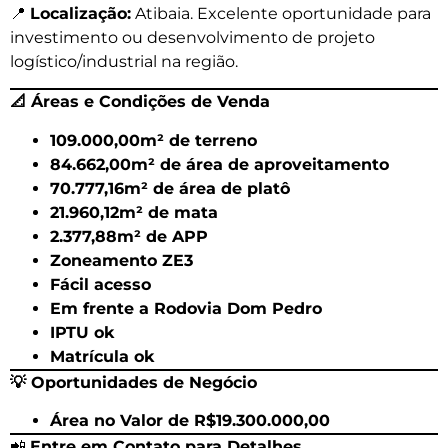
📍
Localização:
Atibaia. Excelente oportunidade para
investimento ou desenvolvimento de projeto
logístico/industrial na região.
📐
Áreas e Condições de Venda
109.000,00m² de terreno
84.662,00m² de área de aproveitamento
70.777,16m² de área de platô
21.960,12m² de mata
2.377,88m² de APP
Zoneamento ZE3
Fácil acesso
Em frente a Rodovia Dom Pedro
IPTU ok
Matrícula ok
💡
Oportunidades de Negócio
Área
no Valor de R$19.300.000,00
📲
Entre em Contato para Detalhes