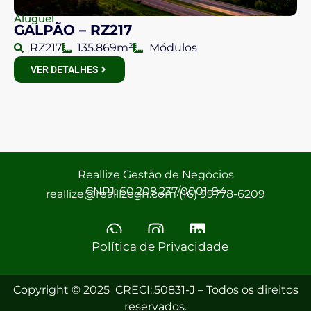
Aluguel
GALPÃO – RZ217
RZ217
135.869m²
Módulos
VER DETALHES
Reallize Gestão de Negócios
CNPJ: 60.208.237/0001-94
reallize@reallizegn.com (16) 99778-6209
Política de Privacidade
Copyright © 2025 CRECI:.50831-J – Todos os direitos
reservados.